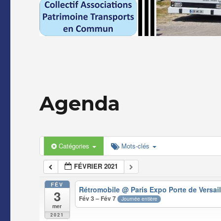
Agenda
Catégories
Mots-clés
FÉVRIER 2021
FÉV
Rétromobile
@ Paris Expo Porte de Versail
3
Fév 3 – Fév 7
Journée entière
mer
2021