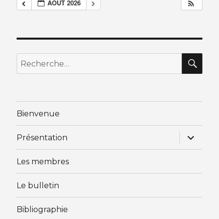
AOÛT 2026
RE
Recherche
pour
:
Bienvenue
ouvrir
Présentation
le
sous-
menu
Les membres
Le bulletin
Bibliographie