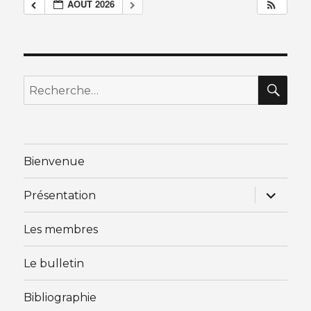
AOÛT 2026
RE
Recherche
pour
:
Bienvenue
ouvrir
Présentation
le
sous-
menu
Les membres
Le bulletin
Bibliographie