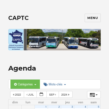
CAPTC
MENU
Agenda
Catégories
Mots-clés
2022
JUIL
SEP
2024
dim
lun
mar
mer
jeu
ven
sam
1
2
3
4
5