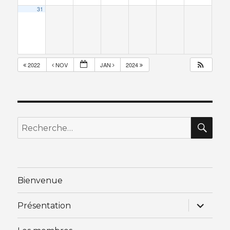
31
2022
NOV
JAN
2024
RE
Recherche
pour
:
Bienvenue
ouvrir
Présentation
le
sous-
menu