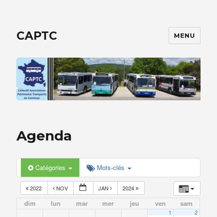
CAPTC
MENU
Agenda
Catégories
Mots-clés
2022
NOV
JAN
2024
dim
lun
mar
mer
jeu
ven
sam
1
2