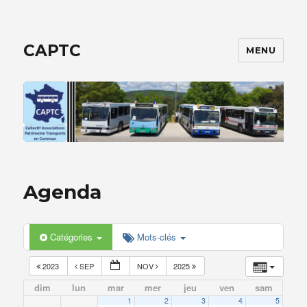
CAPTC
MENU
Agenda
Catégories
Mots-clés
2023
SEP
NOV
2025
dim
lun
mar
mer
jeu
ven
sam
1
2
3
4
5