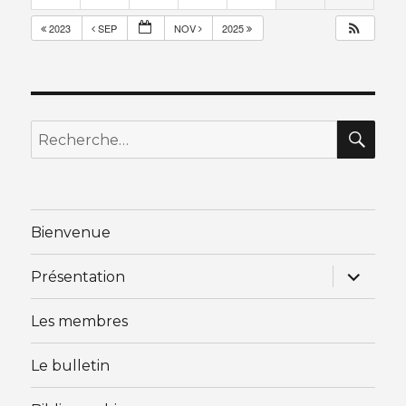
2023
SEP
NOV
2025
RE
Recherche
pour
:
Bienvenue
ouvrir
Présentation
le
sous-
menu
Les membres
Le bulletin