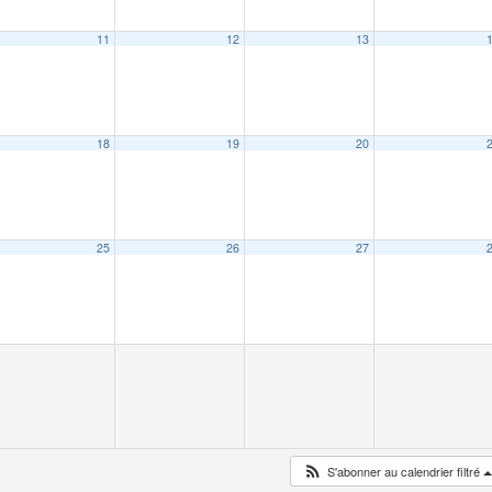
11
12
13
18
19
20
25
26
27
S'abonner au calendrier filtré