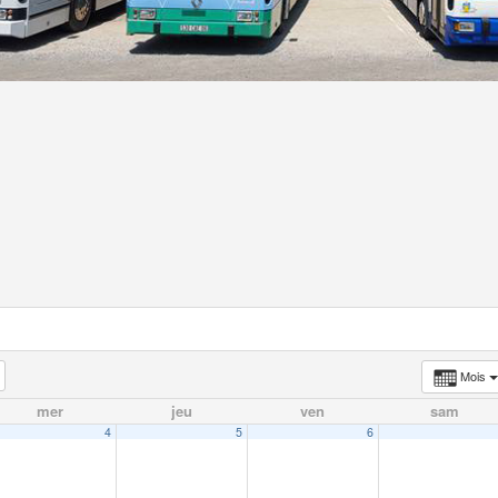
Mois
mer
jeu
ven
sam
4
5
6