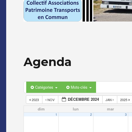
Agenda
Catégories
Mots-clés
DÉCEMBRE 2024
2023
NOV
JAN
2025
dim
lun
mar
1
2
3