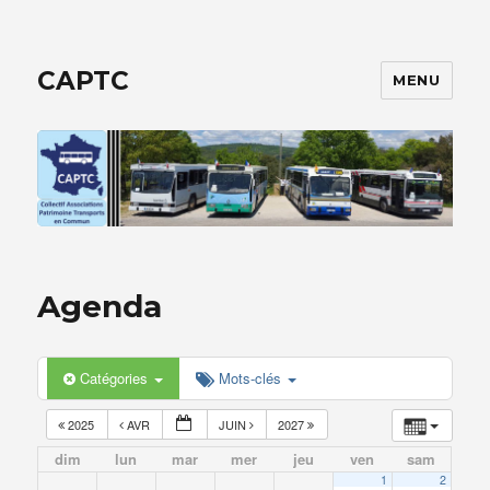
CAPTC
MENU
Agenda
Catégories
Mots-clés
2025
AVR
JUIN
2027
dim
lun
mar
mer
jeu
ven
sam
1
2