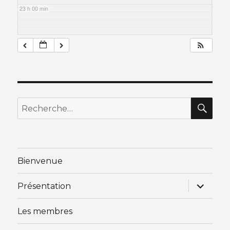
23 h 00 min
RE
Recherche
pour
:
Bienvenue
ouvrir
Présentation
le
sous-
menu
Les membres