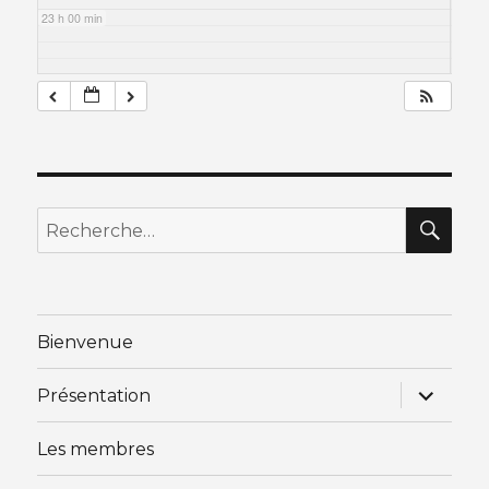
23 h 00 min
RE
Recherche
pour
:
Bienvenue
ouvrir
Présentation
le
sous-
menu
Les membres