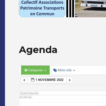
2 h 00 min
3 h 00 min
4 h 00 min
Agenda
5 h 00 min
6 h 00 min
Catégories
Mots-clés
1 NOVEMBRE 2022
7 h 00 min
Toute la journée
8 h 00 min