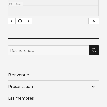
23 h 00 min
RE
Recherche
pour
:
Bienvenue
ouvrir
Présentation
le
sous-
menu
Les membres