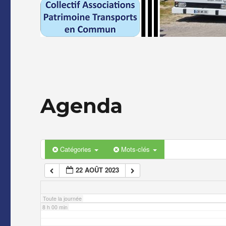
2 h 00 min
3 h 00 min
4 h 00 min
Agenda
5 h 00 min
6 h 00 min
Catégories
Mots-clés
22 AOÛT 2023
7 h 00 min
Toute la journée
8 h 00 min