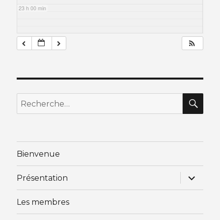
23 h 00 min
RE
Recherche
pour
:
Bienvenue
ouvrir
Présentation
le
sous-
menu
Les membres