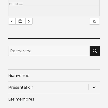
23 h 00 min
RE
Recherche
pour
:
Bienvenue
ouvrir
Présentation
le
sous-
menu
Les membres