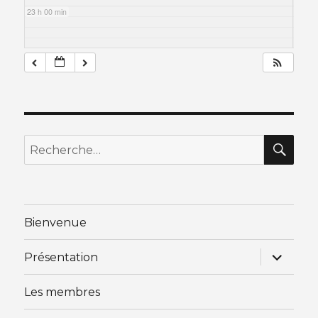
23 h 00 min
RE
Recherche
pour
:
Bienvenue
ouvrir
Présentation
le
sous-
menu
Les membres