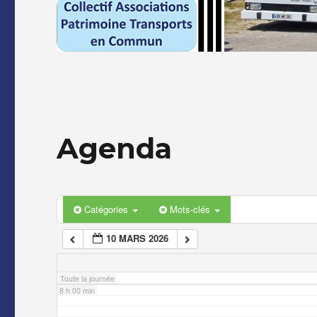
2 h 00 min
3 h 00 min
4 h 00 min
Agenda
5 h 00 min
6 h 00 min
Catégories
Mots-clés
10 MARS 2026
7 h 00 min
Toute la journée
8 h 00 min