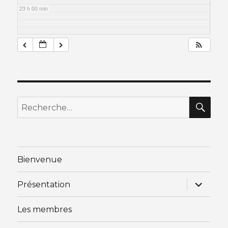
23 h 00 min
RE
Recherche
pour
:
Bienvenue
ouvrir
Présentation
le
sous-
menu
Les membres