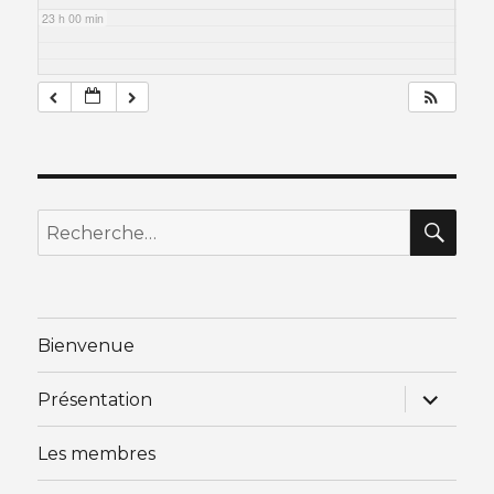
23 h 00 min
RE
Recherche
pour
:
Bienvenue
ouvrir
Présentation
le
sous-
menu
Les membres