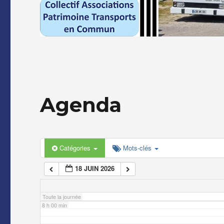
2 h 00 min
3 h 00 min
4 h 00 min
Agenda
5 h 00 min
6 h 00 min
Catégories
Mots-clés
18 JUIN 2026
7 h 00 min
Toute la journée
8 h 00 min