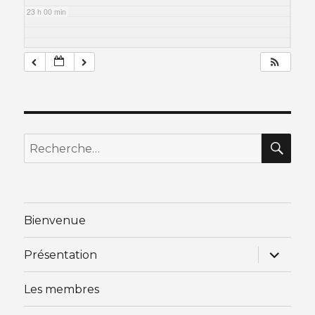
23 h 00 min
RE
Recherche
pour
:
Bienvenue
ouvrir
Présentation
le
sous-
menu
Les membres