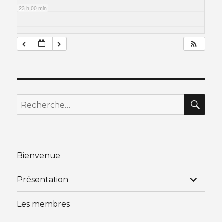
23 h 00 min
RE
Recherche
pour
:
Bienvenue
ouvrir
Présentation
le
sous-
menu
Les membres