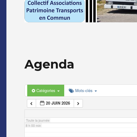
2 h 00 min
3 h 00 min
4 h 00 min
Agenda
5 h 00 min
6 h 00 min
Catégories
Mots-clés
20 JUIN 2026
7 h 00 min
Toute la journée
8 h 00 min