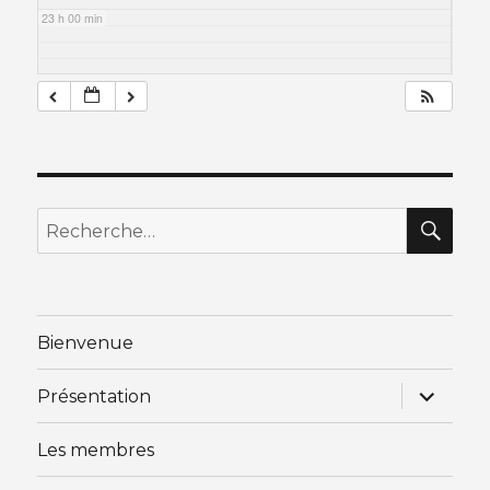
23 h 00 min
RE
Recherche
pour
:
Bienvenue
ouvrir
Présentation
le
sous-
menu
Les membres