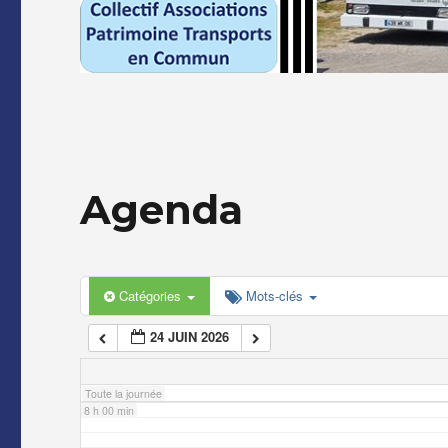
2 h 00 min
3 h 00 min
4 h 00 min
Agenda
5 h 00 min
6 h 00 min
Catégories
Mots-clés
24 JUIN 2026
7 h 00 min
Toute la journée
8 h 00 min