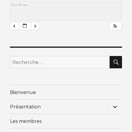
23 h 00 min
RE
Recherche
pour
:
Bienvenue
ouvrir
Présentation
le
sous-
menu
Les membres