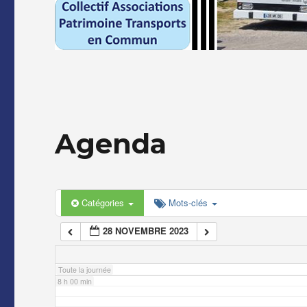
2 h 00 min
3 h 00 min
4 h 00 min
Agenda
5 h 00 min
6 h 00 min
Catégories
Mots-clés
28 NOVEMBRE 2023
7 h 00 min
Toute la journée
8 h 00 min