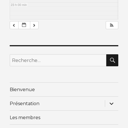
23 h 00 min
RE
Recherche
pour
:
Bienvenue
ouvrir
Présentation
le
sous-
menu
Les membres