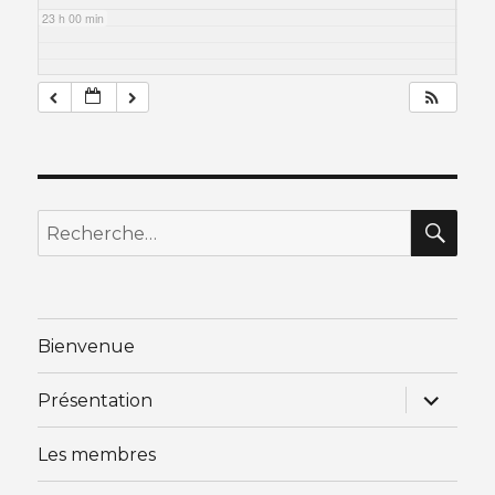
23 h 00 min
RE
Recherche
pour
:
Bienvenue
ouvrir
Présentation
le
sous-
menu
Les membres