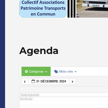
2 h 00 min
3 h 00 min
4 h 00 min
Agenda
5 h 00 min
6 h 00 min
Catégories
Mots-clés
31 DÉCEMBRE 2024
7 h 00 min
Toute la journée
8 h 00 min