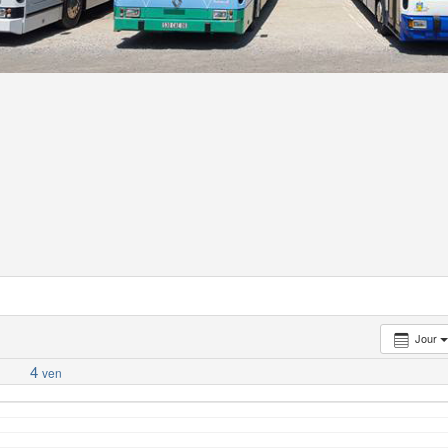
Jour
4
ven