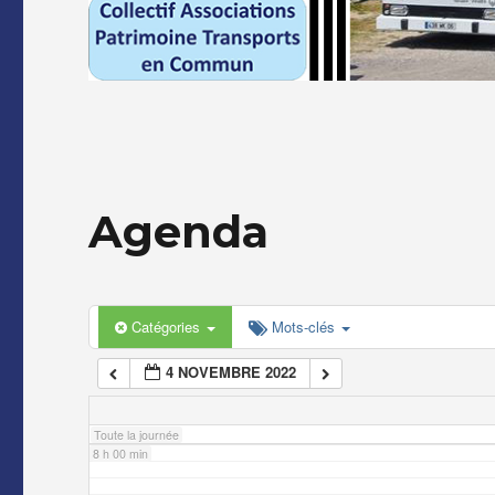
2 h 00 min
3 h 00 min
4 h 00 min
Agenda
5 h 00 min
6 h 00 min
Catégories
Mots-clés
4 NOVEMBRE 2022
7 h 00 min
Toute la journée
8 h 00 min