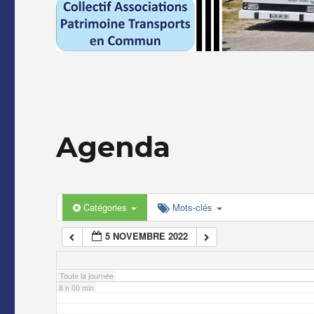
2 h 00 min
3 h 00 min
4 h 00 min
Agenda
5 h 00 min
6 h 00 min
Catégories
Mots-clés
5 NOVEMBRE 2022
7 h 00 min
Toute la journée
8 h 00 min