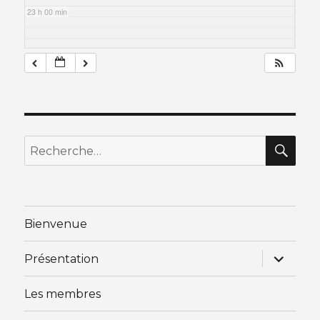
23 h 00 min
RE
Recherche
pour
:
Bienvenue
ouvrir
Présentation
le
sous-
menu
Les membres