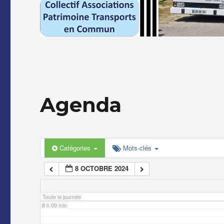
2 h 00 min
3 h 00 min
4 h 00 min
Agenda
5 h 00 min
6 h 00 min
Catégories
Mots-clés
8 OCTOBRE 2024
7 h 00 min
Toute la journée
8 h 00 min