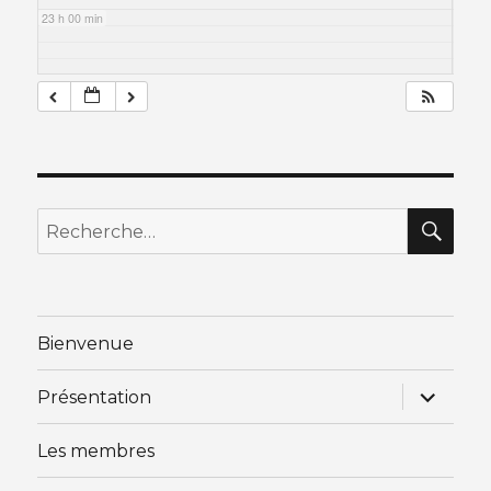
23 h 00 min
RE
Recherche
pour
:
Bienvenue
ouvrir
Présentation
le
sous-
menu
Les membres