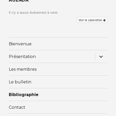
AGENDA
Il n'y a aucun événement à venir.
Voir le calendrier
Bienvenue
ouvrir
Présentation
le
sous-
menu
Les membres
Le bulletin
Bibliographie
Contact