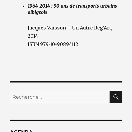
1964-2014 : 50 ans de transports urbains
albigeois
Jacques Vaisson – Un Autre Reg’Art,
2014
ISBN 979-10-90894112
RE
Recherche
pour
: